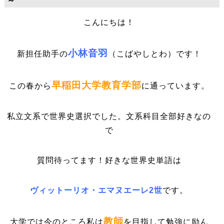
～
こんにちは！
小林音羽
新担任助手の
（こばやしとわ）です！
早稲田大学教育学部
この春から
に通っています。
私立文系で世界史選択でした。文系科目全部好きなの
で
質問待ってます！好きな世界史単語は
ヴィットーリオ・エマヌエーレ2世
です。
教師
大学では今のところ私は
を目指して勉強に励ん