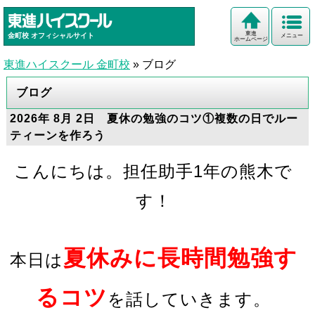
東進
金町校
オフィシャルサイト
メニュー
ホームページ
東進ハイスクール 金町校
»
ブログ
ブログ
2026年 8月 2日 夏休の勉強のコツ①複数の日でルー
ティーンを作ろう
こんにちは。担任助手1年の熊木で
す！
夏休みに長時間勉強す
本日は
るコツ
を話していきます。