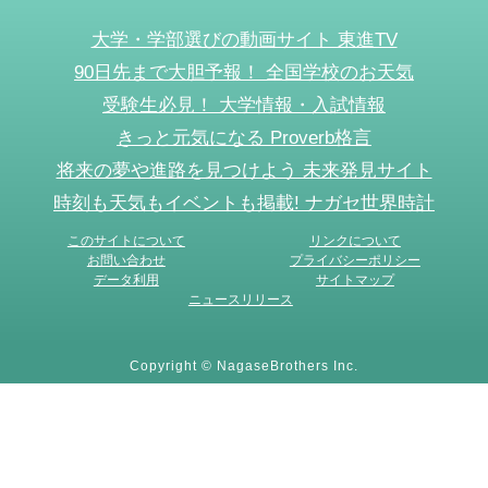
大学・学部選びの動画サイト 東進TV
90日先まで大胆予報！ 全国学校のお天気
受験生必見！ 大学情報・入試情報
きっと元気になる Proverb格言
将来の夢や進路を見つけよう 未来発見サイト
時刻も天気もイベントも掲載! ナガセ世界時計
このサイトについて
リンクについて
お問い合わせ
プライバシーポリシー
データ利用
サイトマップ
ニュースリリース
Copyright © NagaseBrothers Inc.