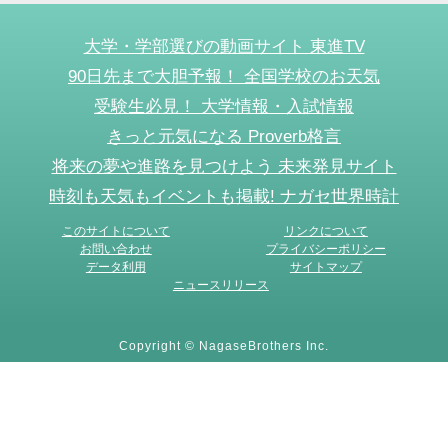
大学・学部選びの動画サイト 東進TV
90日先まで大胆予報！ 全国学校のお天気
受験生必見！ 大学情報・入試情報
きっと元気になる Proverb格言
将来の夢や進路を見つけよう 未来発見サイト
時刻も天気もイベントも掲載! ナガセ世界時計
このサイトについて
リンクについて
お問い合わせ
プライバシーポリシー
データ利用
サイトマップ
ニュースリリース
Copyright © NagaseBrothers Inc.