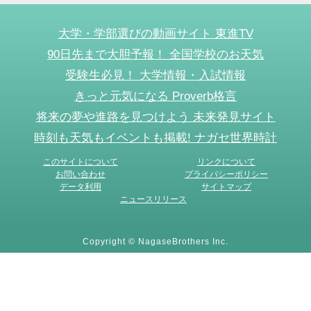
大学・学部選びの動画サイト 東進TV
90日先まで大胆予報！ 全国学校のお天気
受験生必見！ 大学情報・入試情報
きっと元気になる Proverb格言
将来の夢や進路を見つけよう 未来発見サイト
時刻も天気もイベントも掲載! ナガセ世界時計
このサイトについて
リンクについて
お問い合わせ
プライバシーポリシー
データ利用
サイトマップ
ニュースリリース
Copyright © NagaseBrothers Inc.