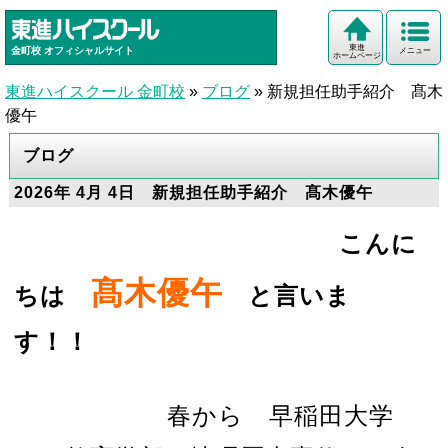
東進
金町校
オフィシャルサイト
メニュー
ホームページ
東進ハイスクール 金町校
»
ブログ
»
新規担任助手紹介 髙木
優午
ブログ
2026年 4月 4日 新規担任助手紹介 髙木優午
こんに
髙木優午
ちは
と言いま
す！！
春から 早稲田大学