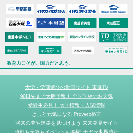
教育力こそが、国力だと思う。
大学・学部選びの動画サイト 東進TV
90日先まで大胆予報！ 全国学校のお天気
受験生必見！ 大学情報・入試情報
きっと元気になる Proverb格言
将来の夢や進路を見つけよう 未来発見サイト
時刻も天気もイベントも掲載! ナガセ世界時計