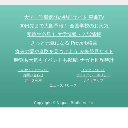
大学・学部選びの動画サイト 東進TV
90日先まで大胆予報！ 全国学校のお天気
受験生必見！ 大学情報・入試情報
きっと元気になる Proverb格言
将来の夢や進路を見つけよう 未来発見サイト
時刻も天気もイベントも掲載! ナガセ世界時計
このサイトについて
リンクについて
お問い合わせ
プライバシーポリシー
データ利用
サイトマップ
ニュースリリース
Copyright © NagaseBrothers Inc.