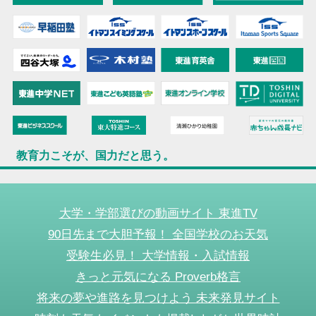
教育力こそが、国力だと思う。
大学・学部選びの動画サイト 東進TV
90日先まで大胆予報！ 全国学校のお天気
受験生必見！ 大学情報・入試情報
きっと元気になる Proverb格言
将来の夢や進路を見つけよう 未来発見サイト