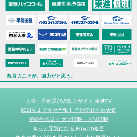
教育力こそが、国力だと思う。
大学・学部選びの動画サイト 東進TV
90日先まで大胆予報！ 全国学校のお天気
受験生必見！ 大学情報・入試情報
きっと元気になる Proverb格言