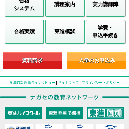
合格
講座案内
実力講師陣
システム
学費・
合格実績
東進模試
申込手続き
資料請求
入学のお申込み
永瀬昭幸 理事長インタビュー
|
サイトマップ
|
プライバシー・ポリシー