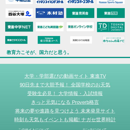
教育力こそが、国力だと思う。
大学・学部選びの動画サイト 東進TV
90日先まで大胆予報！ 全国学校のお天気
受験生必見！ 大学情報・入試情報
きっと元気になる Proverb格言
将来の夢や進路を見つけよう 未来発見サイト
時刻も天気もイベントも掲載! ナガセ世界時計
このサイトについて
リンクについて